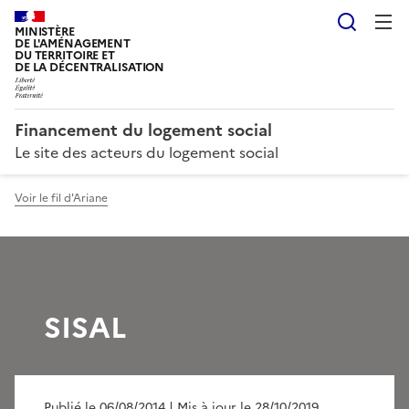
Reche
MINISTÈRE
DE L'AMÉNAGEMENT
DU TERRITOIRE ET
DE LA DÉCENTRALISATION
Financement du logement social
Le site des acteurs du logement social
Voir le fil d'Ariane
SISAL
Publié le 06/08/2014
| Mis à jour le 28/10/2019