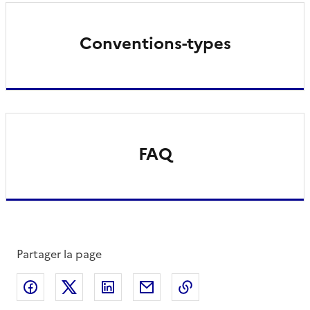
Conventions-types
FAQ
Partager la page
Partager sur Facebook
Partager sur X
Partager sur LinkedIn
Partager par email
Copier le lien de la 