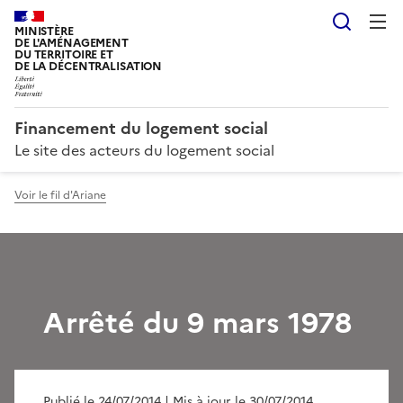
Reche
MINISTÈRE
DE L'AMÉNAGEMENT
DU TERRITOIRE ET
DE LA DÉCENTRALISATION
Financement du logement social
Le site des acteurs du logement social
Voir le fil d'Ariane
Arrêté du 9 mars 1978
Publié le 24/07/2014
| Mis à jour le 30/07/2014