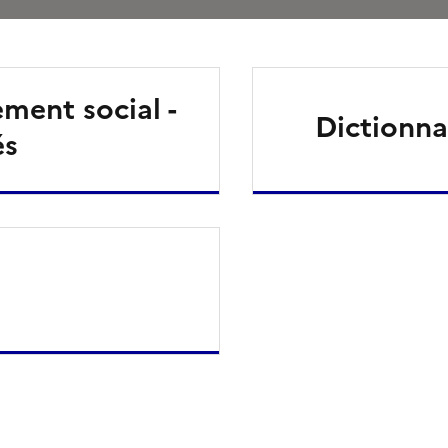
ment social -
Dictionnai
és
ien de la page dans le presse-papier