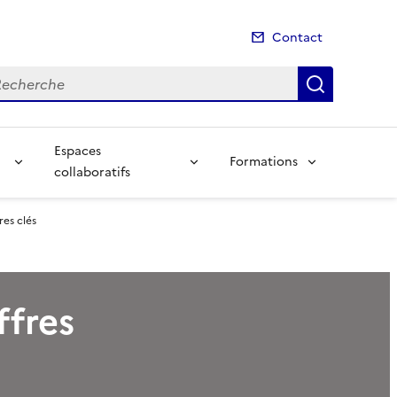
Contact
cherche
Recherch
Espaces
Formations
collaboratifs
res clés
ffres