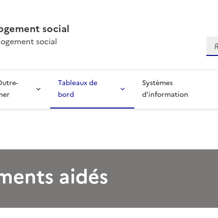
ogement social
 logement social
Re
Outre-
Tableaux de
Systèmes
mer
bord
d’information
ements aidés