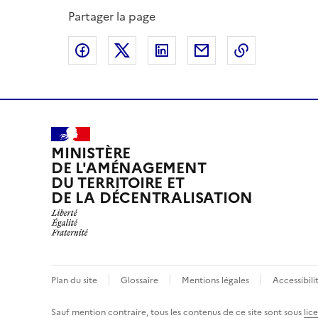
Partager la page
Partager sur Facebook
Partager sur X
Partager sur LinkedIn
Partager par email
Copier le l
MINISTÈRE
DE L'AMÉNAGEMENT
DU TERRITOIRE ET
DE LA DÉCENTRALISATION
Plan du site
Glossaire
Mentions légales
Accessibil
Sauf mention contraire, tous les contenus de ce site sont sous
lic