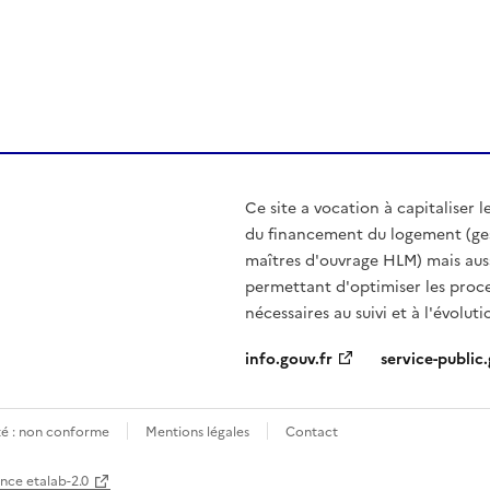
ien de la page dans le presse-papier
Ce site a vocation à capitaliser 
du financement du logement (gest
maîtres d'ouvrage HLM) mais aussi
permettant d'optimiser les proces
nécessaires au suivi et à l'évoluti
info.gouv.fr
service-public.
ité : non conforme
Mentions légales
Contact
ence etalab-2.0